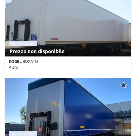
nuova
trainati nuovi
nuova
Prezzo non disponibile
KOGEL
BOXATO
Altro
0 Km • Cambio Altro • Bianco pastello • EBS • Freno a disco •
Rinforzo Pavimento/Laterali per trasporti logistici • Sospensioni
ad aria
nuova
trainati nuovi
nuova