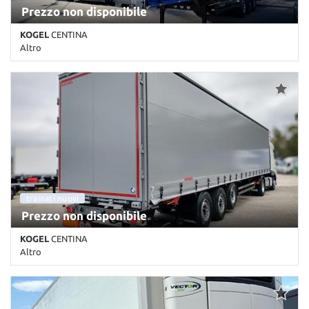
Prezzo non disponibile
KOGEL
CENTINA
Altro
0 Km • Cambio Altro • Blu pastello • ABS • Freno a disco • Rinforzo
Pavimento/Laterali per trasporti logistici • Sospensioni ad aria
nuova
trainati nuovi
nuova
Prezzo non disponibile
KOGEL
CENTINA
Altro
0 Km • Cambio Altro • Grigio pastello • ABS • EBS • Freno a disco •
Rinforzo Pavimento/Laterali per trasporti logistici • Sospensioni
ad aria