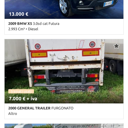
13.000 €
2009 BMW X5
3.0sd cat Futura
2.993 Cm³ • Diesel
247.090 Km • Cambio Automatico (6) • Nero metallizzato • 5 Porte
• ABS • Airbag • Airbag laterali • Airbag Passeggero • Airbag testa
• Alzacristalli elettrici • Antifurto • Autoradio • Cerchi in lega •
Chiusura centralizzata • Climatizzatore • Controllo trazione • Cruise
Control • ESP • Fari Xenon • Fendinebbia • Filtro antiparticolato •
Immobilizzatore elettronico • Interni in pelle • Park Distance
Control • Sedile posteriore sdoppiato • Servosterzo • Navigatore
satellitare • Sospensioni pneumatiche • Specchietti laterali elettrici
trainati usati
7.000 € + iva
2000 GENERAL TRAILER
FURGONATO
Altro
Km non disponibile • Cambio Altro • Bianco pastello