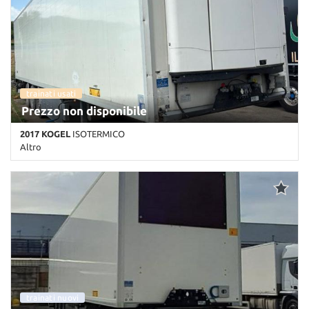
trainati usati
Prezzo non disponibile
2017 KOGEL
ISOTERMICO
Altro
Km non disponibile • Cambio Altro • Bianco pastello
nuova
trainati nuovi
nuova