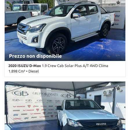
Prezzo non disponibile
2020 ISUZU D-Max
1.9 Crew Cab Solar Plus A/T 4WD Clima
1.898 Cm³ • Diesel
204.395 Km • Cambio Automatico (6) • Bianco pastello • 4 Porte •
ABS • Airbag • Airbag laterali • Airbag Passeggero • Airbag testa •
Alzacristalli elettrici • Autoradio • Bluetooth • Cerchi in lega •
Chiusura centralizzata • Climatizzatore • Controllo trazione • Cruise
Control • ESP • Fendinebbia • Filtro antiparticolato • Specchietti
laterali elettrici • Telecamera per parcheggio assistito