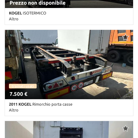
Prezzo non disponibile
KOGEL
ISOTERMICO
Altro
0 Km • Cambio Altro • Bianco pastello • ABS • EBS • Freno a disco •
Griglia di protezione lavoratore in acciaio zincato • Pavimento in
alluminio "chicco di riso" • Rinforzo Pavimento/Laterali per
trasporti logistici • Sospensioni ad aria
trainati usati
7.500 €
2011 KOGEL
Rimorchio porta casse
Altro
Km non disponibile • Cambio Altro • Nero pastello