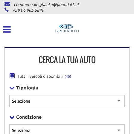
commerciale.gbauto@gbondatti.it
HOME
+39 06 965 6846
CHI SIAMO
VEICOLI
CERCA LA TUA AUTO
AUTOVETTURE
PICKUP
Tutti i veicoli disponibili
(40)
COMMERCIALI INDUSTRIALI
Tipologia
DICONO DI NOI
Condizione
ASSISTENZA