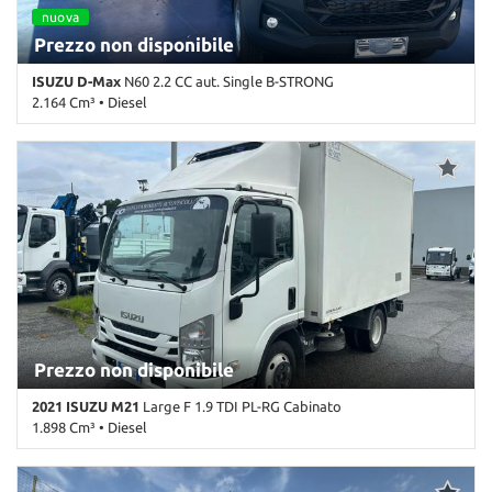
nuova
Prezzo non disponibile
ISUZU D-Max
N60 2.2 CC aut. Single B-STRONG
2.164 Cm³ • Diesel
0 Km • Cambio Automatico (8) • Bianco pastello • 2 Porte • 360°
camera • ABS • Airbag • Airbag laterali • Airbag Passeggero •
Airbag testa • Bluetooth • Chiusura centralizzata • Climatizzatore •
Controllo trazione • Cruise Control • ESP • Fendinebbia •
Immobilizzatore elettronico • Servosterzo • Navigatore satellitare
• Specchietti laterali elettrici • Telecamera per parcheggio assistito
Prezzo non disponibile
2021 ISUZU M21
Large F 1.9 TDI PL-RG Cabinato
1.898 Cm³ • Diesel
224.523 Km • Cambio Manuale (6) • Bianco pastello • 2 Porte • ABS
• Airbag • Alzacristalli elettrici • Autoradio • Chiusura centralizzata