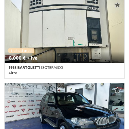
trainati usati
8.000 € + iva
1998 BARTOLETTI
ISOTERMICO
Altro
Km non disponibile • Cambio Altro • Bianco pastello • ABS • EBS •
Sospensioni ad aria