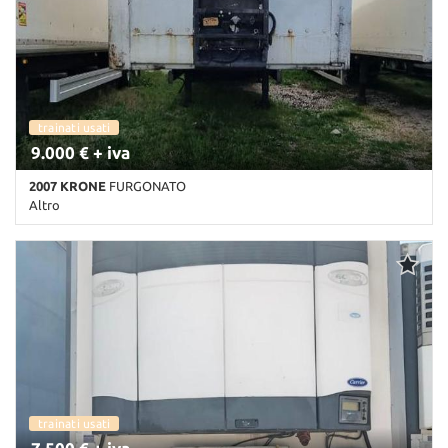
trainati usati
9.000 € + iva
2007 KRONE
FURGONATO
Altro
Km non disponibile • Cambio Altro • Bianco pastello
trainati usati