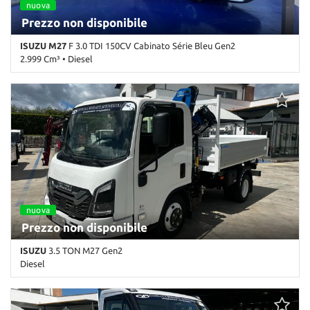
nuova
Prezzo non disponibile
ISUZU M27
F 3.0 TDI 150CV Cabinato Série Bleu Gen2
2.999 Cm³ • Diesel
0 Km • Cambio Manuale (5) • Bianco pastello • 2 Porte • ABS •
Airbag • Alzacristalli elettrici • Autoradio • Chiusura centralizzata •
Controllo trazione • ESP • Fendinebbia • Filtro antiparticolato •
Immobilizzatore elettronico • Servosterzo
nuova
Prezzo non disponibile
ISUZU
3.5 TON M27 Gen2
Diesel
0 Km • Cambio Manuale • Bianco pastello