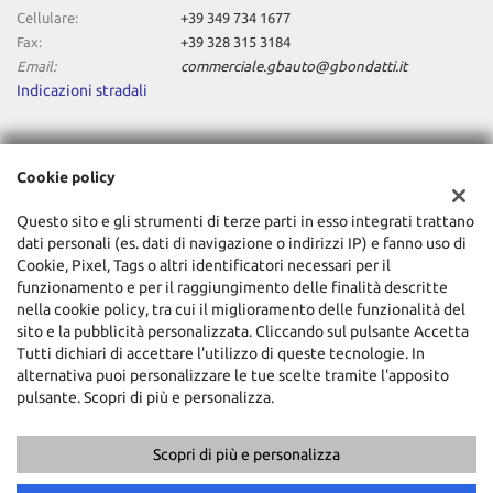
Cellulare:
+39 349 734 1677
Fax:
+39 328 315 3184
Email:
commerciale.gbauto@gbondatti.it
Indicazioni stradali
Dati fiscali:
Cookie policy
Gianluca Bondatti Autoveicoli Srl
Via Colonnella III, 3, Lariano (RM)
Questo sito e gli strumenti di terze parti in esso integrati trattano
C.F/P.IVA:
08117401003
dati personali (es. dati di navigazione o indirizzi IP) e fanno uso di
Registro delle imprese:
RM
Cookie, Pixel, Tags o altri identificatori necessari per il
funzionamento e per il raggiungimento delle finalità descritte
nella cookie policy, tra cui il miglioramento delle funzionalità del
sito e la pubblicità personalizzata. Cliccando sul pulsante Accetta
Tutti dichiari di accettare l'utilizzo di queste tecnologie. In
alternativa puoi personalizzare le tue scelte tramite l'apposito
pulsante. Scopri di più e personalizza.
Scopri di più e personalizza
Copyright © 2026 GestionaleAuto.com S.r.l., Tutti i diritti riservati -
Leggi l'informativa sulla privacy
-
Cookie Policy