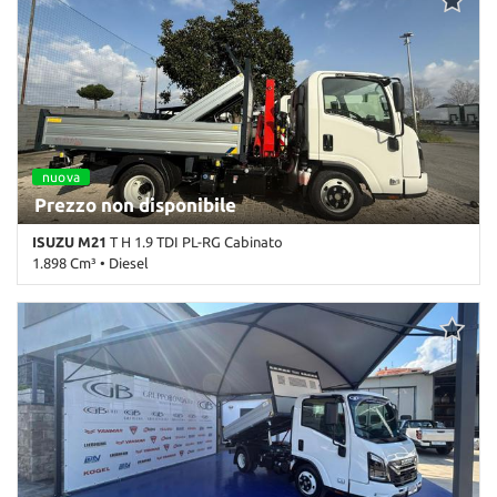
• Controllo trazione • ESP • Fendinebbia • Filtro antiparticolato •
Immobilizzatore elettronico • Servosterzo • Specchietti laterali
elettrici
nuova
Prezzo non disponibile
ISUZU M21
T H 1.9 TDI PL-RG Cabinato
1.898 Cm³ • Diesel
0 Km • Cambio Manuale (6) • Bianco pastello • 2 Porte • ABS •
Airbag • Alzacristalli elettrici • Chiusura centralizzata • Controllo
trazione • ESP • Fendinebbia • Filtro antiparticolato •
Immobilizzatore elettronico • Servosterzo