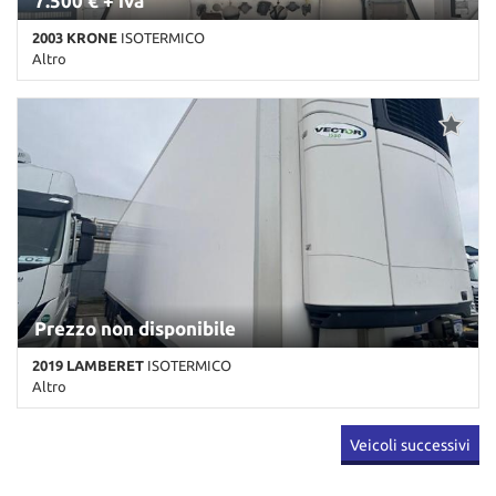
7.500 € + iva
2003 KRONE
ISOTERMICO
Altro
Km non disponibile • Cambio Altro • Bianco pastello • ABS • EBS •
Freno a disco • Pavimento in alluminio "chicco di riso" • Rinforzo
Pavimento/Laterali per trasporti logistici • Sospensioni ad aria
Prezzo non disponibile
2019 LAMBERET
ISOTERMICO
Altro
Km non disponibile • Cambio Altro • Bianco pastello • ABS • EBS •
Veicoli successivi
Sospensioni ad aria