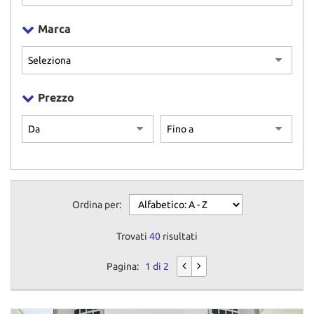
NEWS
Marca
CONTATTI
GB TRAILER
Prezzo
NUOVI
USATI
AREA COMMERCIANTI
Ordina per:
Trovati
40
risultati
Pagina:
1 di 2