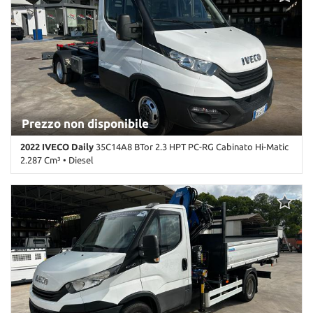
Prezzo non disponibile
2022 IVECO Daily
35C14A8 BTor 2.3 HPT PC-RG Cabinato Hi-Matic
2.287 Cm³ • Diesel
61.536 Km • Cambio Sequenziale (8) • Bianco pastello • 2 Porte •
ABS • Alzacristalli elettrici • Chiusura centralizzata • Controllo
trazione • ESP • Immobilizzatore elettronico