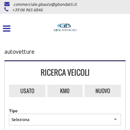
commerciale.gbauto@gbondatti.it
HOME
+39 06 965 6846
CHI SIAMO
VEICOLI
autovetture
AUTOVETTURE
PICKUP
RICERCA VEICOLI
COMMERCIALI INDUSTRIALI
USATO
KM0
NUOVO
DICONO DI NOI
Tipo
ASSISTENZA