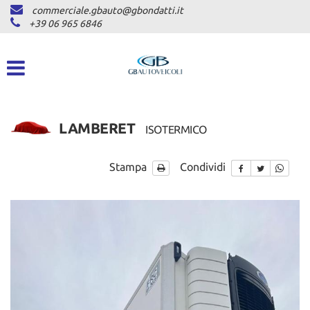
commerciale.gbauto@gbondatti.it
HOME
+39 06 965 6846
CHI SIAMO
VEICOLI
LAMBERET
ISOTERMICO
AUTOVETTURE
PICKUP
Stampa
Condividi
COMMERCIALI INDUSTRIALI
DICONO DI NOI
ASSISTENZA