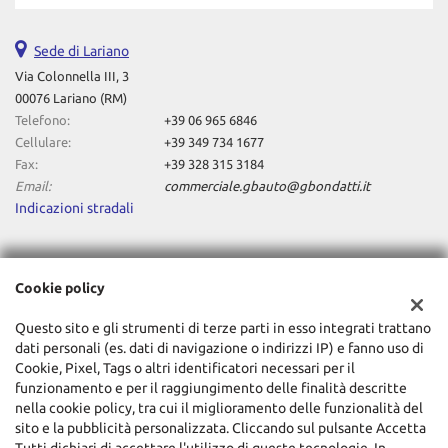
Sede di Lariano
Via Colonnella III, 3
00076 Lariano (RM)
Telefono:
+39 06 965 6846
Cellulare:
+39 349 734 1677
Fax:
+39 328 315 3184
Email:
commerciale.gbauto@gbondatti.it
Indicazioni stradali
Dati fiscali:
Cookie policy
Gianluca Bondatti Autoveicoli Srl
Via Colonnella III, 3, Lariano (RM)
Questo sito e gli strumenti di terze parti in esso integrati trattano
C.F/P.IVA:
08117401003
dati personali (es. dati di navigazione o indirizzi IP) e fanno uso di
Registro delle imprese:
RM
Cookie, Pixel, Tags o altri identificatori necessari per il
funzionamento e per il raggiungimento delle finalità descritte
nella cookie policy, tra cui il miglioramento delle funzionalità del
sito e la pubblicità personalizzata. Cliccando sul pulsante Accetta