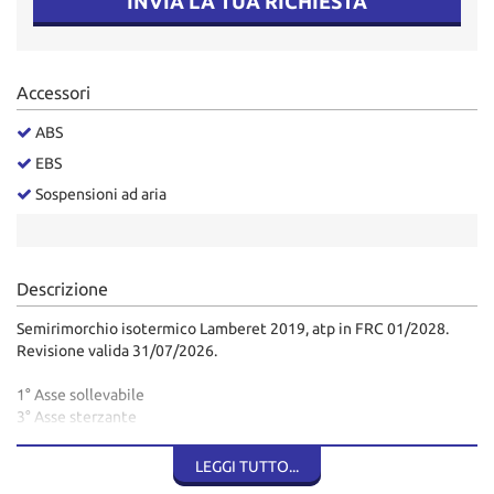
INVIA LA TUA RICHIESTA
Accessori
ABS
EBS
Sospensioni ad aria
Descrizione
Semirimorchio isotermico Lamberet 2019, atp in FRC 01/2028.
Revisione valida 31/07/2026.
1° Asse sollevabile
3° Asse sterzante
Pianale in alluminio grana di riso
Paratia e doppia temperatura con doppio termoregistratore
LEGGI TUTTO...
Sponda Dhollandia 30 qli