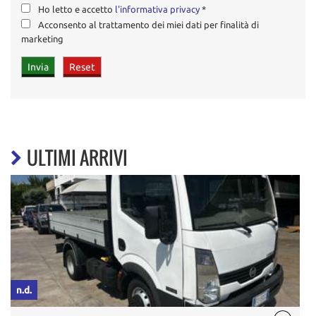
Ho letto e accetto
l'informativa privacy
*
Acconsento al trattamento dei miei dati per finalità di
marketing
ULTIMI ARRIVI
n.d.
n