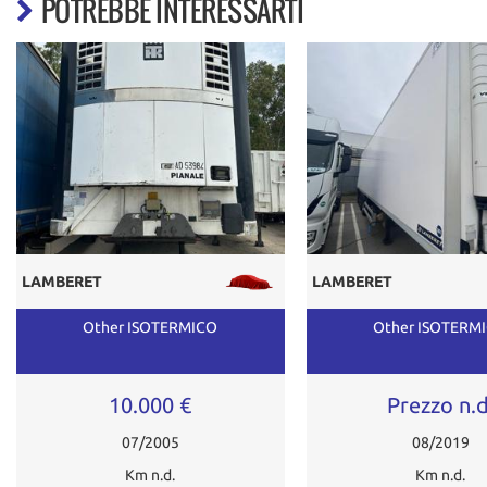
POTREBBE INTERESSARTI
LAMBERET
LAMBERET
Other ISOTERMICO
Other ISOTERM
10.000 €
Prezzo n.d
07/2005
08/2019
Km n.d.
Km n.d.