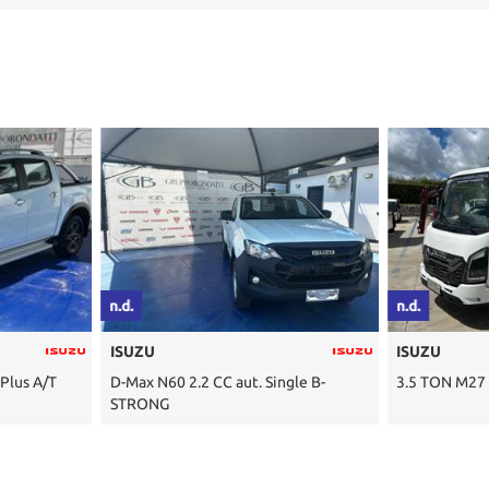
n.d.
n.d.
ISUZU
ISUZU
Plus A/T
D-Max N60 2.2 CC aut. Single B-
3.5 TON M27
STRONG