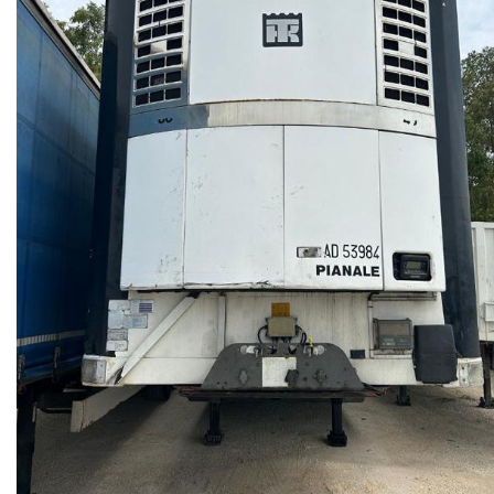
NEWS
CONTATTI
GB TRAILER
NUOVI
USATI
AREA COMMERCIANTI