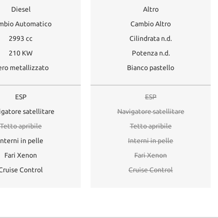
Diesel
Altro
mbio Automatico
Cambio Altro
2993 cc
Cilindrata n.d.
210 KW
Potenza n.d.
ro metallizzato
Bianco pastello
ESP
ESP
gatore satellitare
Navigatore satellitare
Tetto apribile
Tetto apribile
Interni in pelle
Interni in pelle
Fari Xenon
Fari Xenon
Cruise Control
Cruise Control