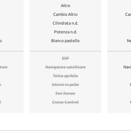
Altro
Cambio Altro
Ca
.
Cilindrata n.d.
Potenza n.d.
o
Bianco pastello
Ne
ESP
itare
Navigatore satellitare
Navi
e
Tetto apribile
e
Interni in pelle
Fari Xenon
l
Cruise Control