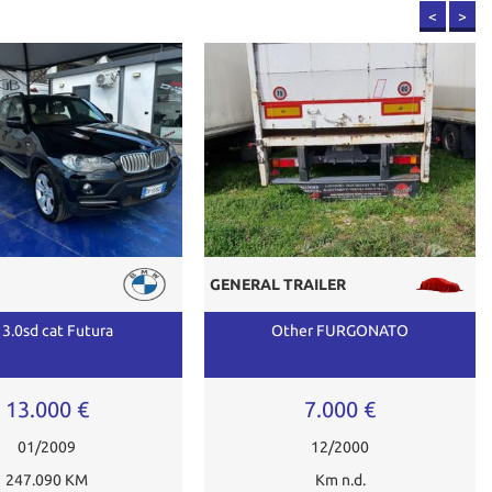
<
>
GENERAL TRAILER
 3.0sd cat Futura
Other FURGONATO
13.000 €
7.000 €
01/2009
12/2000
247.090 KM
Km n.d.