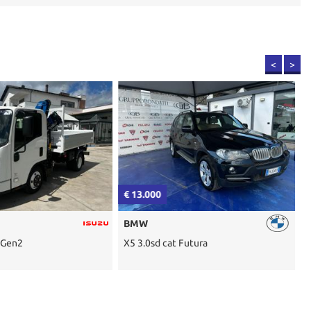
<
>
€ 13.000
n
BMW
 Gen2
X5 3.0sd cat Futura