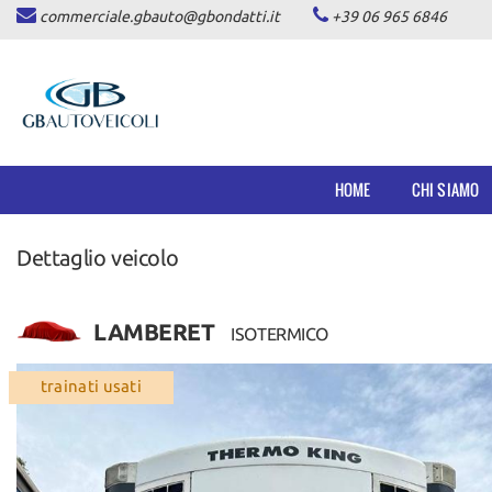
commerciale.gbauto@gbondatti.it
+39 06 965 6846
HOME
CHI SIAMO
VEICOLI
HOME
CHI SIAMO
AUTOVETTURE
Dettaglio veicolo
PICKUP
COMMERCIALI INDUSTRIALI
LAMBERET
ISOTERMICO
DICONO DI NOI
trainati usati
ASSISTENZA