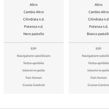
Altro
Altro
Cambio Altro
Cambio Altro
Cilindrata n.d.
Cilindrata n.d
Potenza n.d.
Potenza n.d.
Nero pastello
Bianco pastell
ESP
ESP
Navigatore satellitare
Navigatore satell
Tetto apribile
Tetto apribil
Interni in pelle
Interni in pell
Fari Xenon
Fari Xenon
Cruise Control
Cruise Contro