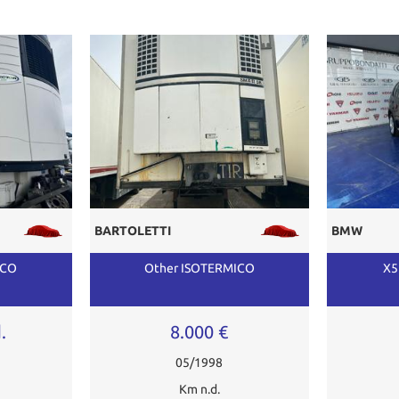
BARTOLETTI
BMW
ICO
Other ISOTERMICO
X5
.
8.000 €
05/1998
Km n.d.