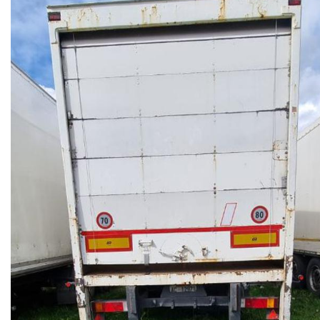
NEWS
CONTATTI
GB TRAILER
NUOVI
USATI
AREA COMMERCIANTI