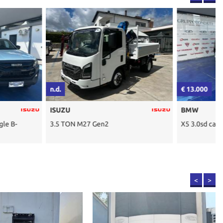
€ 13.000
n
BMW
 Gen2
X5 3.0sd cat Futura
<
>