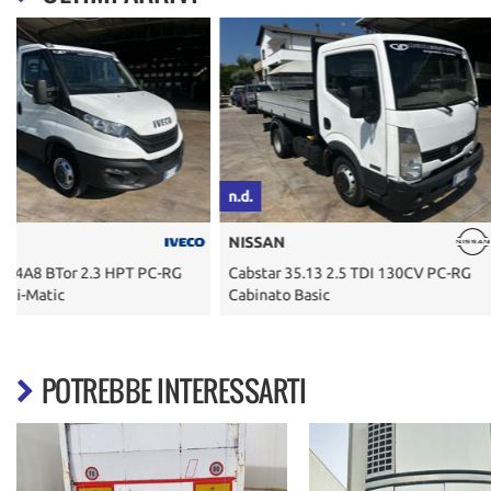
n.d.
n.d.
NISSAN
ISUZU
Cabstar 35.13 2.5 TDI 130CV PC-RG
D-Max 1.9 Crew Cab Solar 
Cabinato Basic
4WD Clima
POTREBBE INTERESSARTI