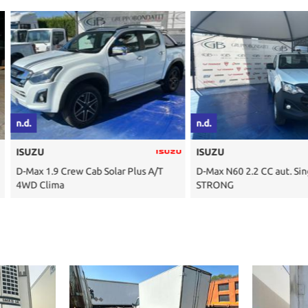
n.d.
n.d.
ISUZU
ISUZU
Plus A/T
D-Max N60 2.2 CC aut. Single B-
3.5 TON M27
STRONG