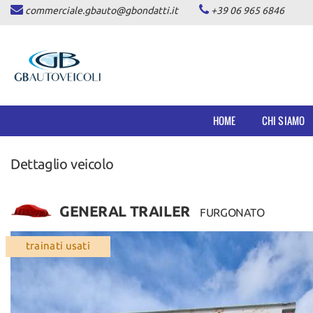
commerciale.gbauto@gbondatti.it
+39 06 965 6846
HOME
CHI SIAMO
VEICOLI
HOME
CHI SIAMO
AUTOVETTURE
Dettaglio veicolo
PICKUP
COMMERCIALI INDUSTRIALI
GENERAL TRAILER
FURGONATO
DICONO DI NOI
trainati usati
ASSISTENZA