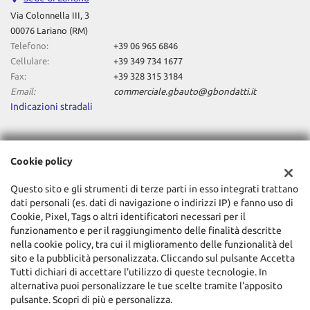
Via Colonnella III, 3
00076 Lariano (RM)
Telefono:
+39 06 965 6846
Cellulare:
+39 349 734 1677
Fax:
+39 328 315 3184
Email:
commerciale.gbauto@gbondatti.it
Indicazioni stradali
Dati fiscali:
Cookie policy
Gianluca Bondatti Autoveicoli Srl
Via Colonnella III, 3, Lariano (RM)
Questo sito e gli strumenti di terze parti in esso integrati trattano
C.F/P.IVA:
08117401003
dati personali (es. dati di navigazione o indirizzi IP) e fanno uso di
Registro delle imprese:
RM
Cookie, Pixel, Tags o altri identificatori necessari per il
funzionamento e per il raggiungimento delle finalità descritte
nella cookie policy, tra cui il miglioramento delle funzionalità del
sito e la pubblicità personalizzata. Cliccando sul pulsante Accetta
Tutti dichiari di accettare l'utilizzo di queste tecnologie. In
alternativa puoi personalizzare le tue scelte tramite l'apposito
pulsante. Scopri di più e personalizza.