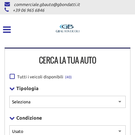
commerciale.gbauto@gbondatti.it
HOME
+39 06 965 6846
CHI SIAMO
VEICOLI
CERCA LA TUA AUTO
AUTOVETTURE
PICKUP
Tutti i veicoli disponibili
(40)
COMMERCIALI INDUSTRIALI
Tipologia
DICONO DI NOI
Condizione
ASSISTENZA