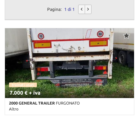
Pagina:
1 di 1
trainati usati
7.000 € + iva
2000 GENERAL TRAILER
FURGONATO
Altro
Km non disponibile • Cambio Altro • Bianco pastello