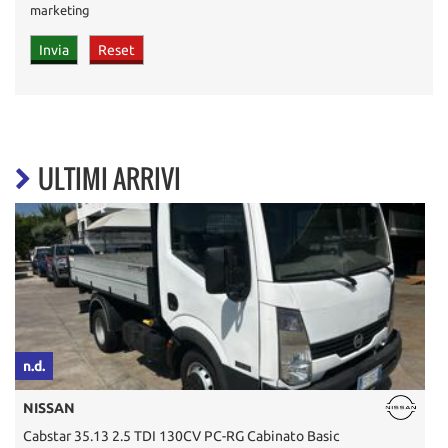
marketing
ULTIMI ARRIVI
n.d.
n
NISSAN
Cabstar 35.13 2.5 TDI 130CV PC-RG Cabinato Basic
D