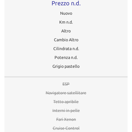
Prezzo n.d.
Nuovo
Km n.d.
Altro
Cambio Altro
Cilindrata n.d.
Potenza n.d.
Grigio pastello
ESP
Navigatore satellitare
Tetto apribile
Interni in pelle
Fari Xenon
Cruise Control