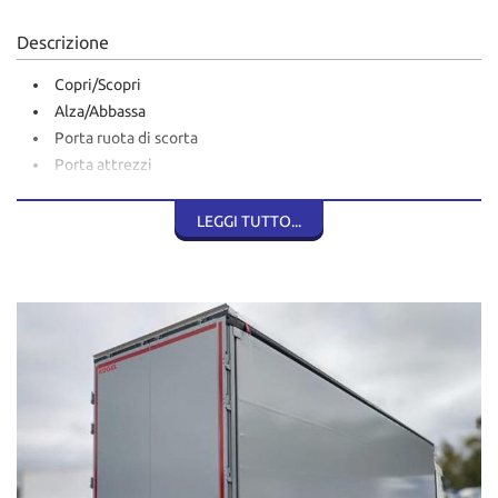
Descrizione
Copri/Scopri
Alza/Abbassa
Porta ruota di scorta
Porta attrezzi
Porta documenti
Porta Stecche
LEGGI TUTTO...
Porta Estintore
Stecche in alluminio
Pianale in lamiera liscia
Assali BPW
1° Asse sollevabile - 3° asse fisso
Doppia altezza 2710-2760 mm
Certificato ADR