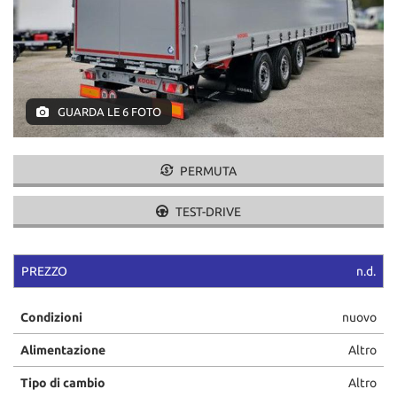
NEWS
CONTATTI
GB TRAILER
GUARDA LE 6 FOTO
NUOVI
PERMUTA
USATI
TEST-DRIVE
AREA COMMERCIANTI
PREZZO
n.d.
Condizioni
nuovo
Alimentazione
Altro
Tipo di cambio
Altro