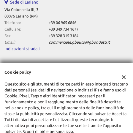
Sede di Lariano
Via Colonnella III, 3
00076 Lariano (RM)
Telefono:
+39 06 965 6846
Cellulare:
+39 349 734 1677
Fax:
+39 328 315 3184
Email:
commerciale.gbauto@gbondatti.it
Indicazioni stradali
Dati fiscali:
Cookie policy
Gianluca Bondatti Autoveicoli Srl
Via Colonnella III, 3, Lariano (RM)
Questo sito e gli strumenti di terze parti in esso integrati trattano
C.F/P.IVA:
08117401003
dati personali (es. dati di navigazione o indirizzi IP) e fanno uso di
Registro delle imprese:
RM
Cookie, Pixel, Tags o altri identificatori necessari per il
funzionamento e per il raggiungimento delle finalità descritte
nella cookie policy, tra cui il miglioramento delle funzionalità del
sito e la pubblicità personalizzata. Cliccando sul pulsante Accetta
Tutti dichiari di accettare l'utilizzo di queste tecnologie. In
alternativa puoi personalizzare le tue scelte tramite l'apposito
pulsante. Scopri di più e personalizza.