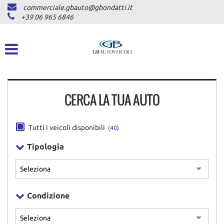
commerciale.gbauto@gbondatti.it
HOME
+39 06 965 6846
CHI SIAMO
VEICOLI
CERCA LA TUA AUTO
AUTOVETTURE
PICKUP
Tutti i veicoli disponibili
(40)
COMMERCIALI INDUSTRIALI
Tipologia
DICONO DI NOI
Condizione
ASSISTENZA