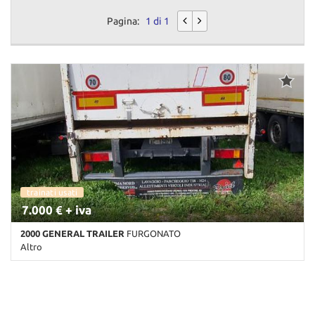
Pagina:
1 di 1
trainati usati
7.000 € + iva
2000 GENERAL TRAILER
FURGONATO
Altro
Km non disponibile • Cambio Altro • Bianco pastello