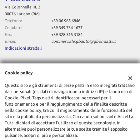
Via Colonnella III, 3
00076 Lariano (RM)
Telefono:
+39 06 965 6846
Cellulare:
+39 349 734 1677
Fax:
+39 328 315 3184
Email:
commerciale.gbauto@gbondatti.it
Indicazioni stradali
Dati fiscali:
Cookie policy
Gianluca Bondatti Autoveicoli Srl
Via Colonnella III, 3, Lariano (RM)
Questo sito e gli strumenti di terze parti in esso integrati trattano
C.F/P.IVA:
08117401003
dati personali (es. dati di navigazione o indirizzi IP) e fanno uso di
Registro delle imprese:
RM
Cookie, Pixel, Tags o altri identificatori necessari per il
funzionamento e per il raggiungimento delle finalità descritte
nella cookie policy, tra cui il miglioramento delle funzionalità del
sito e la pubblicità personalizzata. Cliccando sul pulsante Accetta
Tutti dichiari di accettare l'utilizzo di queste tecnologie. In
alternativa puoi personalizzare le tue scelte tramite l'apposito
pulsante. Scopri di più e personalizza.