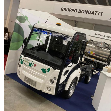
NEWS
CONTATTI
GB TRAILER
NUOVI
USATI
AREA COMMERCIANTI