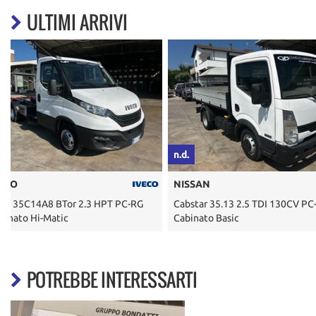
ULTIMI ARRIVI
n.d.
n.d.
NISSAN
ISUZU
Cabstar 35.13 2.5 TDI 130CV PC-RG
D-Max 1.9 Crew Cab Solar 
Cabinato Basic
4WD Clima
POTREBBE INTERESSARTI