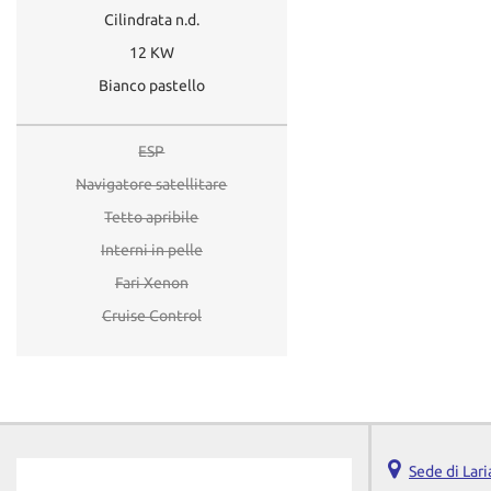
Cilindrata n.d.
12 KW
Bianco pastello
ESP
Navigatore satellitare
Tetto apribile
Interni in pelle
Fari Xenon
Cruise Control
Sede di Lar