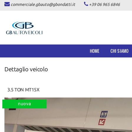
commerciale.gbauto@gbondatti.it
+39 06 965 6846
HOME
CHI SIAMO
VEICOLI
HOME
CHI SIAMO
AUTOVETTURE
Dettaglio veicolo
PICKUP
COMMERCIALI INDUSTRIALI
3.5 TON MT15X
DICONO DI NOI
nuova
ASSISTENZA