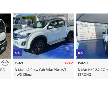
n.d.
n.d.
ISUZU
ISUZU
Plus A/T
D-Max N60 2.2 CC aut. Single B-
3.5 TON M27
STRONG