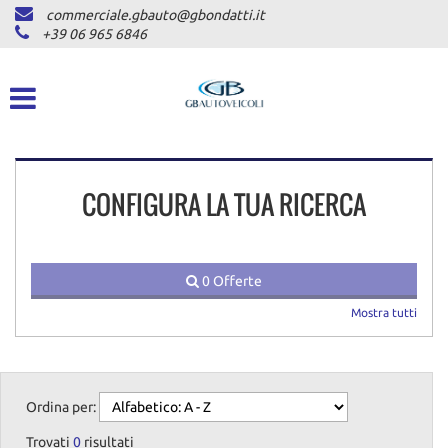
commerciale.gbauto@gbondatti.it
HOME
+39 06 965 6846
CHI SIAMO
VEICOLI
CONFIGURA LA TUA RICERCA
AUTOVETTURE
PICKUP
COMMERCIALI INDUSTRIALI
0 Offerte
Mostra tutti
DICONO DI NOI
ASSISTENZA
Ordina per:
Trovati
0
risultati