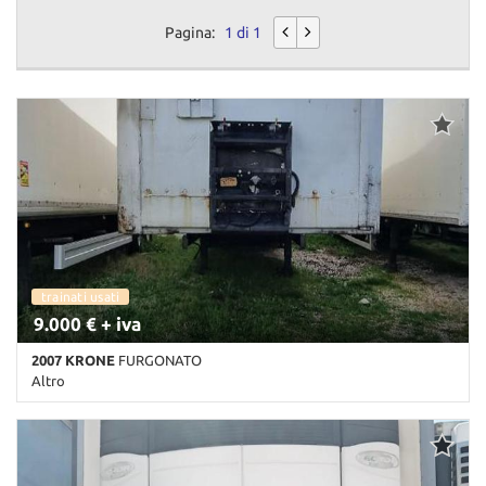
Pagina:
1 di 1
trainati usati
9.000 € + iva
2007 KRONE
FURGONATO
Altro
Km non disponibile • Cambio Altro • Bianco pastello