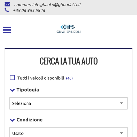
commerciale.gbauto@gbondatti.it
HOME
+39 06 965 6846
CHI SIAMO
VEICOLI
CERCA LA TUA AUTO
AUTOVETTURE
PICKUP
Tutti i veicoli disponibili
(40)
COMMERCIALI INDUSTRIALI
Tipologia
DICONO DI NOI
Condizione
ASSISTENZA