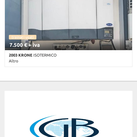
trainati usati
7.500 € + iva
2003 KRONE
ISOTERMICO
Altro
Km non disponibile • Cambio Altro • Bianco pastello • ABS • EBS •
Freno a disco • Pavimento in alluminio "chicco di riso" • Rinforzo
Pavimento/Laterali per trasporti logistici • Sospensioni ad aria