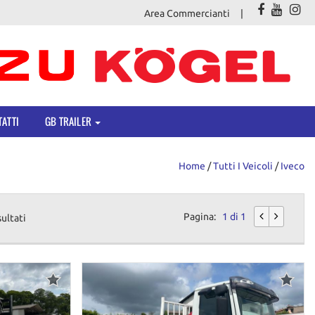
Area Commercianti
ATTI
GB TRAILER
Home
/
Tutti I Veicoli
/
Iveco
Pagina:
1 di 1
sultati