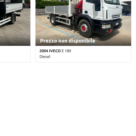
Prezzo non disponibile
2004 IVECO
E 180
Diesel
anco pastello
119.889 Km • Cambio Manuale • Bianco pastello