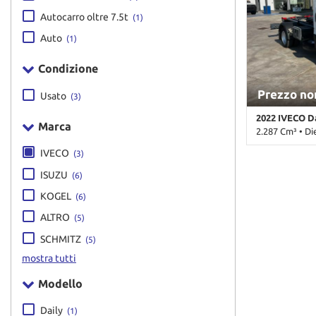
NEWS
Autocarro oltre 7.5t
(1)
Auto
(1)
CONTATTI
Condizione
GB TRAILER
Prezzo no
Usato
(3)
2022 IVECO D
NUOVI
Marca
2.287 Cm³ • Di
USATI
IVECO
(3)
61.536 Km • Ca
pastello • 2 Por
ISUZU
(6)
Chiusura centr
AREA COMMERCIANTI
KOGEL
Immobilizzato
(6)
ALTRO
(5)
SCHMITZ
(5)
mostra tutti
Modello
Daily
(1)