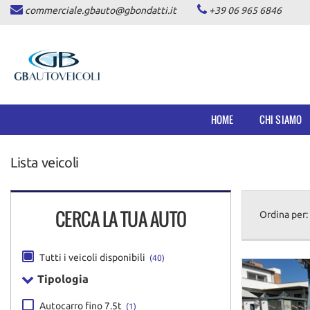
commerciale.gbauto@gbondatti.it
+39 06 965 6846
HOME
CHI SIAMO
VEICOLI
HOME
CHI SIAMO
AUTOVETTURE
Lista veicoli
PICKUP
COMMERCIALI INDUSTRIALI
CERCA LA TUA AUTO
Ordina per:
DICONO DI NOI
Tutti i veicoli disponibili
(40)
ASSISTENZA
Tipologia
Autocarro fino 7.5t
(1)