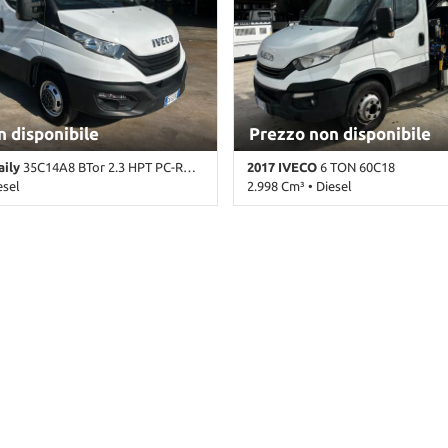
n disponibile
Prezzo non disponibile
aily
35C14A8 BTor 2.3 HPT PC-RG Cabinato Hi-Matic
2017 IVECO
6 TON 60C18
esel
2.998 Cm³ • Diesel
mbio Sequenziale (8) • Bianco
104.846 Km • Cambio Manuale • Bi
te • ABS • Alzacristalli elettrici •
alizzata • Controllo trazione • ESP •
re elettronico